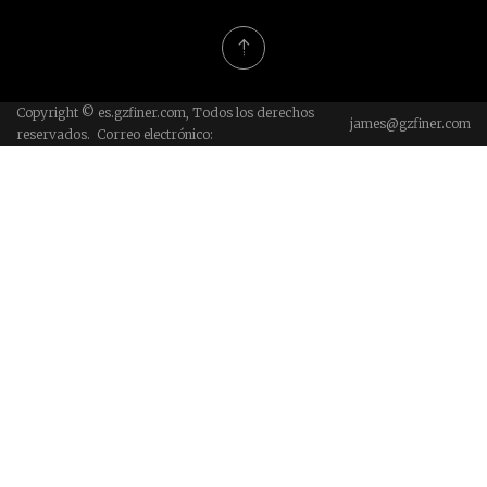
Copyright © es.gzfiner.com, Todos los derechos
james@gzfiner.com
reservados. Correo electrónico: