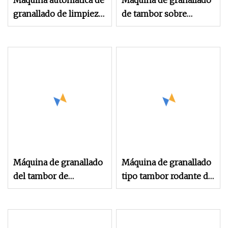
Máquina automática de
Máquina de granallado
granallado de limpieza
de tambor sobre
de superficies tipo
orugas Máquina de
tambor de barril
granallado y
giratorio
eliminación de óxido
de hardware
Máquina de granallado
Máquina de granallado
del tambor de
tipo tambor rodante de
inclinación del
poco ruido con mejor
engranaje del cojinete
efecto de limpieza
del resorte del husillo