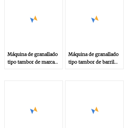
del anillo protector del
impulsor del rotor del
automóvil
Máquina de granallado
Máquina de granallado
tipo tambor de marca
tipo tambor de barril
Taa, máquina de
giratorio
granallado con correa
de caída