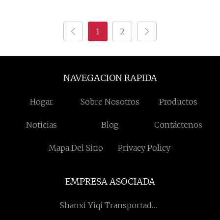
máquina de granallado
caída
de tambor rodante
1
2
NAVEGACION RAPIDA
Hogar
Sobre Nosotros
Productos
Noticias
Blog
Contáctenos
Mapa Del Sitio
Privacy Policy
EMPRESA ASOCIADA
Shanxi Yiqi Transportador
Co., Limitado.