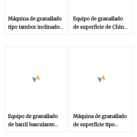
Máquina de granallado
Equipo de granallado
tipo tambor inclinado,
de superficie de China
bloques de cilindros,
Máquina de granallado
ruedas de barril, disco
de tambor inclinable
de freno de baja rotura,
marca Taa
Equipo de granallado
Máquina de granallado
de barril basculante
de superficie tipo
automático marca Taa,
tambor con título de